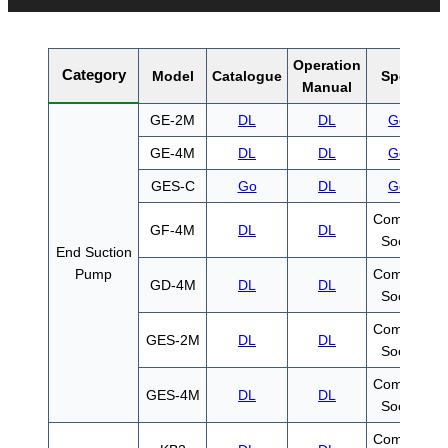
Operation
Category
Model
Catalogue
Spec
Manual
GE-2M
DL
DL
Go
GE-4M
DL
DL
Go
GES-C
Go
DL
Go
Coming
GF-4M
DL
DL
Soon
End Suction
Pump
Coming
GD-4M
DL
DL
Soon
Coming
GES-2M
DL
DL
Soon
Coming
GES-4M
DL
DL
Soon
Coming