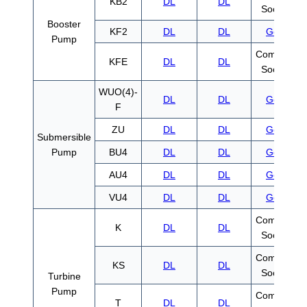
KB2
DL
DL
Soon
Booster
KF2
DL
DL
Go
Pump
Coming
KFE
DL
DL
Soon
WUO(4)-
DL
DL
Go
F
ZU
DL
DL
Go
Submersible
Pump
BU4
DL
DL
Go
AU4
DL
DL
Go
VU4
DL
DL
Go
Coming
K
DL
DL
Soon
Coming
KS
DL
DL
Soon
Turbine
Pump
Coming
T
DL
DL