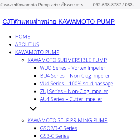
จำหน่ายKawamoto Pump อย่างเป็นทางการ
092-638-8787 / 063-
Skip
ประจำประเทศไทย
879-1494
to
CJTตัวแทนจำหน่าย KAWAMOTO PUMP
content
HOME
ABOUT US
KAWAMOTO PUMP
KAWAMOTO SUBMERSIBLE PUMP
WUO Series – Vortex Impeller
BU4 Series – Non-Clog Impeller
VU4 Series – 100% solid passage
ZUJ Series – Non-Clog Impeller
AU4 Series – Cutter Impeller
KAWAMOTO SELF PRIMING PUMP
GSO2/3-C Series
GS3-C Series