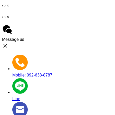
‹
›
×
‹
›
×
Message us
Mobile: 092-638-8787
Line