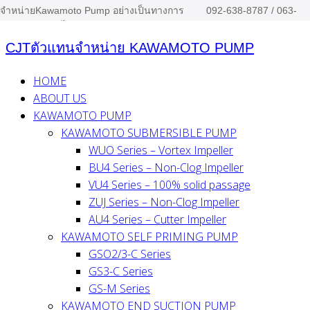
จำหน่ายKawamoto Pump อย่างเป็นทางการ
092-638-8787 / 063-
Skip
ประจำประเทศไทย
879-1494
to
CJTตัวแทนจำหน่าย KAWAMOTO PUMP
content
HOME
ABOUT US
KAWAMOTO PUMP
KAWAMOTO SUBMERSIBLE PUMP
WUO Series – Vortex Impeller
BU4 Series – Non-Clog Impeller
VU4 Series – 100% solid passage
ZUJ Series – Non-Clog Impeller
AU4 Series – Cutter Impeller
KAWAMOTO SELF PRIMING PUMP
GSO2/3-C Series
GS3-C Series
GS-M Series
KAWAMOTO END SUCTION PUMP