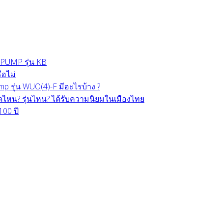
PUMP รุ่น KB
ือไม่
 รุ่น WUO(4)-F มีอะไรบ้าง ?
หน? รุ่นไหน? ได้รับความนิยมในเมืองไทย
100 ปี